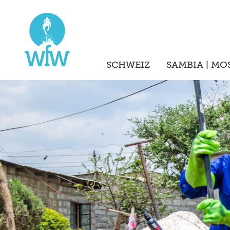
SCHWEIZ
SAMBIA | MO