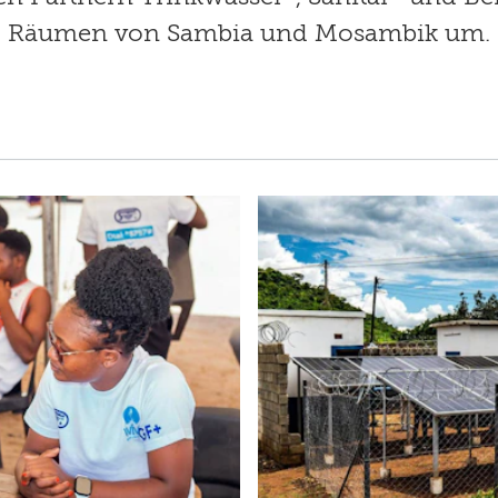
Räumen von Sambia und Mosambik um.