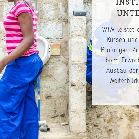
INST
UNT
WfW leistet e
Kursen und
Prüfungen. Zu
beim Erwerb
Ausbau der 
Weiterbild