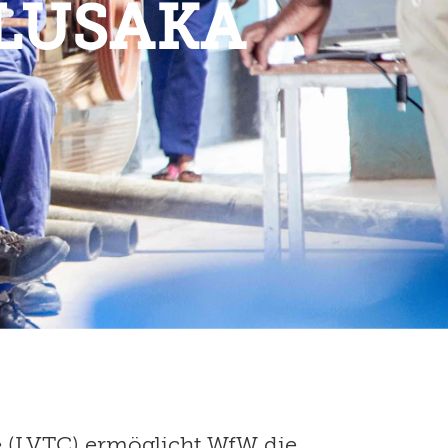
 LUSAKA
 (LVTC) ermöglicht WfW die