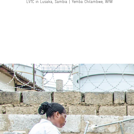
LVTC in Lusaka, Sambia | Yemba Chilambwe, WfW