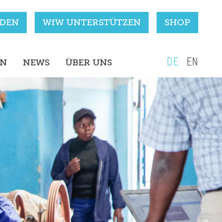
RDEN
WfW UNTERSTÜTZEN
SHOP
DE
EN
EN
NEWS
ÜBER UNS