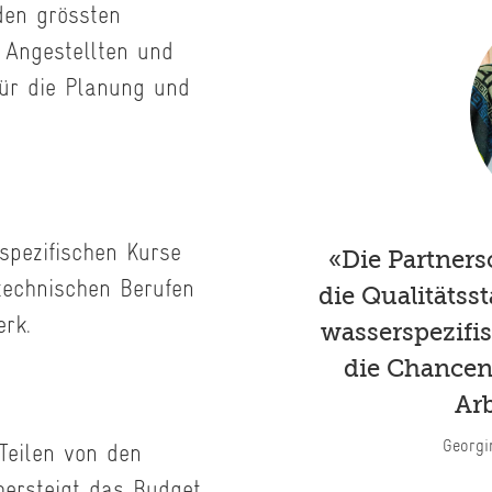
den grössten
 Angestellten und
ür die Planung und
pezifischen Kurse
«Die Partners
technischen Berufen
die Qualitätss
rk.
wasserspezifi
die Chancen
Arb
Georgi
Teilen von den
bersteigt das Budget