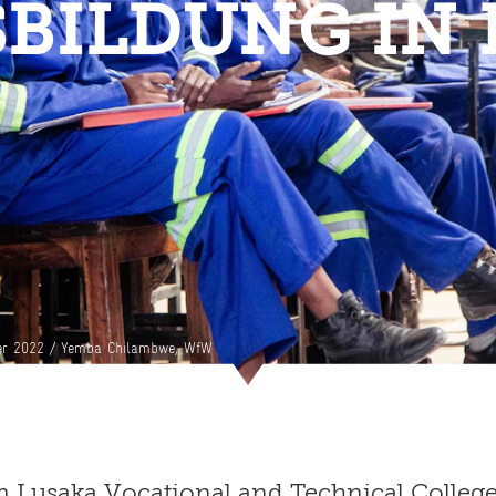
BILDUNG IN
er 2022 /
Yemba Chilambwe, WfW
 Lusaka Vocational and Technical College