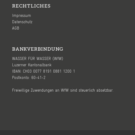
RECHTLICHES
Impressum
Datenschutz
AGB
BANKVERBINDUNG
WASSER FÜR WASSER (WfW)
Luzerner Kantonalbank
IBAN: CH03 0077 8191 0881 1200 1
Postkonto: 60-41-2
Freiwillige Zuwendungen an WfW sind steuerlich absetzbar.
Ⓒ 2026, WASSER FÜR WASSER (WfW) - page by