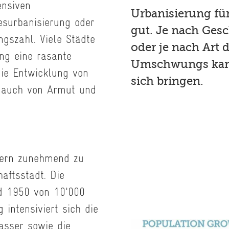
ensiven
Urbanisierung für
esurbanisierung oder
gut. Je nach Ges
gszahl. Viele Städte
oder je nach Art 
ung eine rasante
Umschwungs kann
die Entwicklung von
sich bringen.
r auch von Armut und
zern zunehmend zu
aftsstadt. Die
d 1950 von 10'000
 intensiviert sich die
asser sowie die