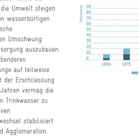
die Umwelt steigen.
n wasserbürtigen
ische
iden Umschwung
ersorgung auszubauen.
abenderen
ange auf teilweise
t der Erschliessung
-Jahren vermag die
m Trinkwasser zu
iven
echsel stabilisiert
nd Agglomeration.