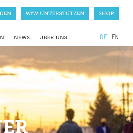
RDEN
WfW UNTERSTÜTZEN
SHOP
DE
EN
EN
NEWS
ÜBER UNS
NER