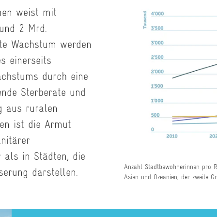
nen weist mit
rund 2 Mrd.
ste Wachstum werden
es einerseits
achstums durch eine
ende Sterberate und
g aus ruralen
ten ist die Armut
nitärer
als in Städten, die
Anzahl Stadtbewohnerinnen pro R
serung darstellen.
Asien und Ozeanien, der zweite G