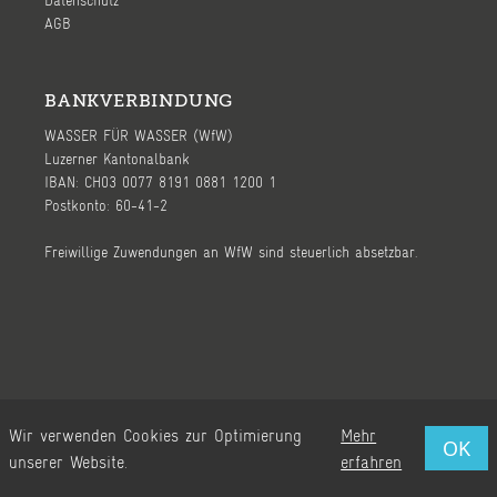
AGB
BANKVERBINDUNG
WASSER FÜR WASSER (WfW)
Luzerner Kantonalbank
IBAN: CH03 0077 8191 0881 1200 1
Postkonto: 60-41-2
Freiwillige Zuwendungen an WfW sind steuerlich absetzbar.
Ⓒ 2026, WASSER FÜR WASSER (WfW) - page by
WeWereYoung
Wir verwenden Cookies zur Optimierung
Mehr
OK
unserer Website.
erfahren