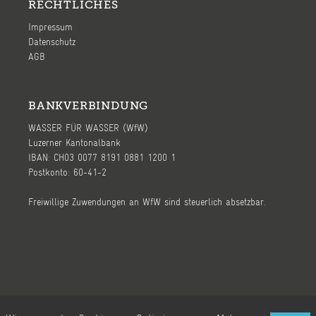
RECHTLICHES
Impressum
Datenschutz
AGB
BANKVERBINDUNG
WASSER FÜR WASSER (WfW)
Luzerner Kantonalbank
IBAN: CH03 0077 8191 0881 1200 1
Postkonto: 60-41-2
Freiwillige Zuwendungen an WfW sind steuerlich absetzbar.
Ⓒ 2026, WASSER FÜR WASSER (WfW) - page by
WeWereYoung