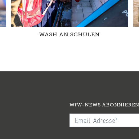
WASH AN SCHULEN
Mit der Verbesserung der WASH-Situation an
Schulen in Maputo schaffen wir die
Voraussetzungen, dass Kinder in einer...
WfW-NEWS ABONNIERE