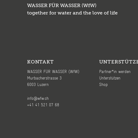
WASSER FÜR WASSER (WfW)
together for water and the love of life
KONTAKT
UNTERSTÜTZ
WASSER FÜR WASSER (WfW)
Partner*in werden
Murbacherstrasse 3
Unterstützen
6003 Luzern
Shop
info@wfw.ch
+41 41 521 07 68