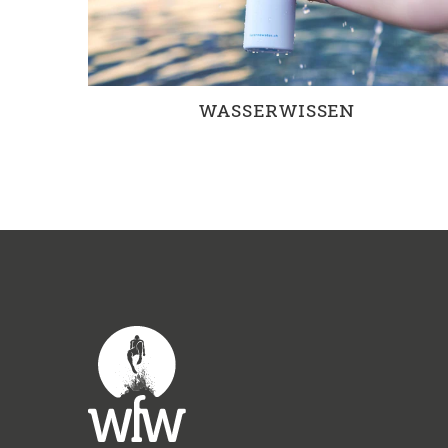
WASSERWISSEN
Unser Wissen um und unser Umgang mit
Wasser wird von entscheidender Bedeutung für
kommende Generationen sein.