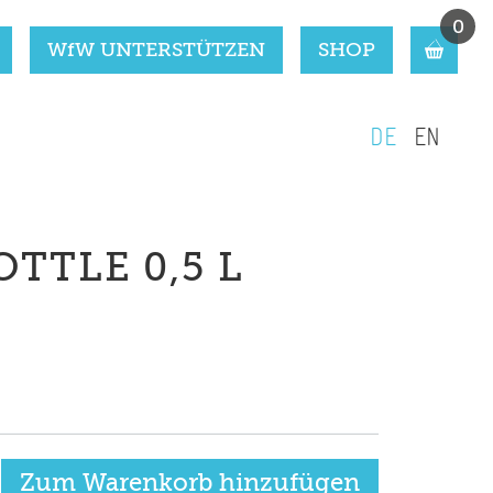
0
WfW UNTERSTÜTZEN
SHOP
DE
EN
TTLE 0,5 L